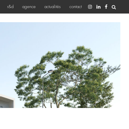
r&d
agence
actualités
contact